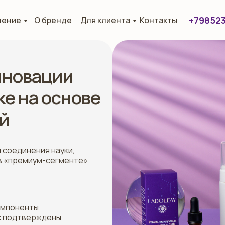
+79852
нение
О бренде
Для клиента
Контакты
нновации
е на основе
й
 соединения науки,
 в «премиум-сегменте»
омпоненты
их подтверждены