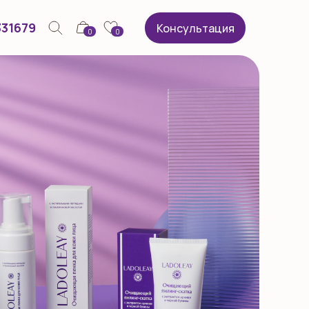
331679
Консультация
0
0