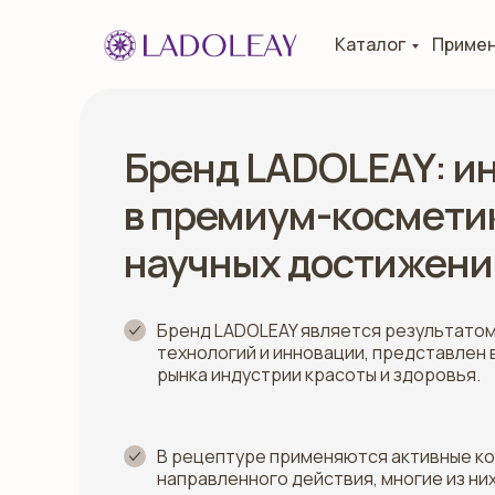
Каталог
Приме
Бренд LADOLEAY: и
в премиум-косметик
научных достижени
Бренд LADOLEAY является результатом
технологий и инновации, представлен
рынка индустрии красоты и здоровья.
В рецептуре применяются активные к
направленного действия, многие из н