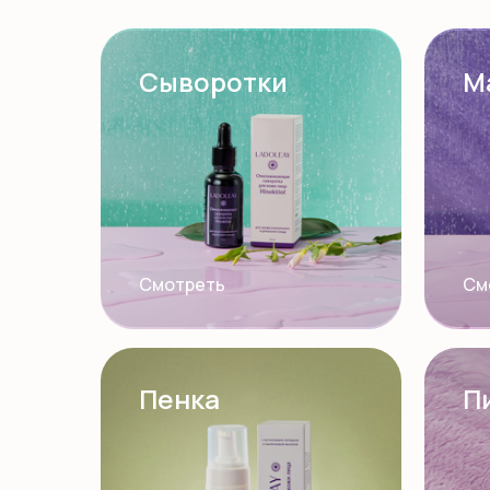
Сыворотки
М
Смотреть
См
Пенка
П