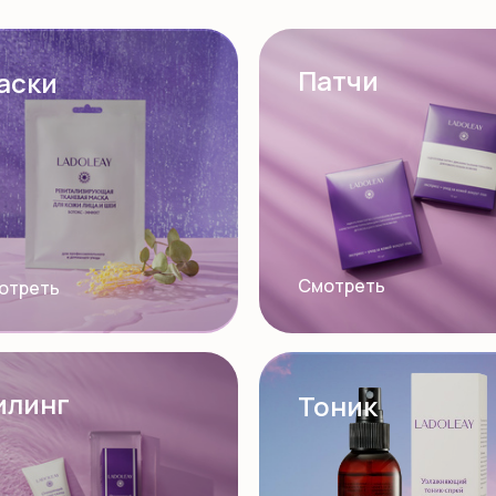
Патчи
аски
Смотреть
отреть
илинг
Тоник