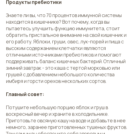
Продукты пребиотики
Знаете ли вы, что 70 процентов иммунной системы
находится в кишечнике? Вот почему, когда вы
пытаетесь улучшить функцию иммунитета, стоит
обратить пристальное внимание на свой кишечник и
его работу. Яблоки, груши, овес, лук-порей и пища с
высоким содержанием клетчатки являются
отличными источниками пребиотиков и помогают
поддерживать баланс кишечных бактерий. Отличный
зимний завтрак - это каша с тертой морковью или
грушей с добавлением небольшого количества
имбиря и горсти орехов нескольких сортов.
Главный совет:
Потушите небольшую порцию яблок и груш в
воскресный вечер и храните в холодильнике.
Приготовьте овсяную кашу на воде и добавьте в нее
немного, заранее приготовленных тушеных фруктов.
Тем самым вы обеспечите себя здоровым и