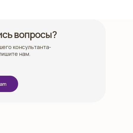
ись вопросы?
шего консультанта-
пишите нам.
ram