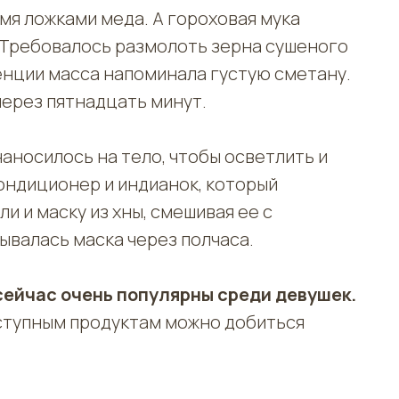
мя ложками меда. А гороховая мука
. Требовалось размолоть зерна сушеного
тенции масса напоминала густую сметану.
через пятнадцать минут.
наносилось на тело, чтобы осветлить и
кондиционер и индианок, который
и и маску из хны, смешивая ее с
ывалась маска через полчаса.
 сейчас очень популярны среди девушек.
оступным продуктам можно добиться