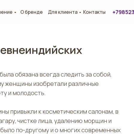
+79852
нение
О бренде
Для клиента
Контакты
ревнеиндийских
ыла обязана всегда следить за собой,
му женщины изобретали различные
ту и молодость.
ны привыкли к косметическим салонам, в
агару, чистке лица, удалению морщин и
 было по-другому и о многих современных