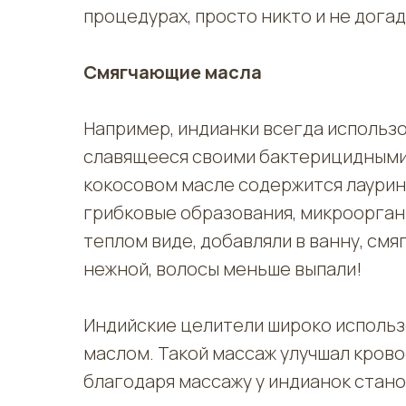
процедурах, просто никто и не дога
Смягчающие масла
Например, индианки всегда использ
славящееся своими бактерицидными
кокосовом масле содержится лаурин
грибковые образования, микроорган
теплом виде, добавляли в ванну, смя
нежной, волосы меньше выпали!
Индийские целители широко использ
маслом. Такой массаж улучшал кров
благодаря массажу у индианок стано