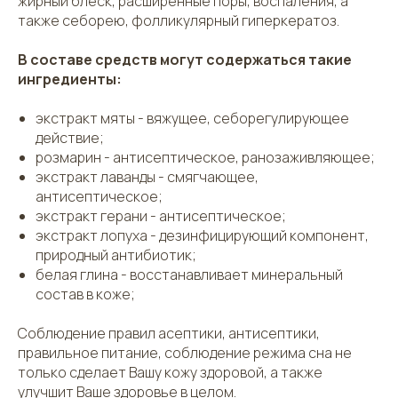
жирный блеск, расширенные поры, воспаления, а
также себорею, фолликулярный гиперкератоз.
В составе средств могут содержаться такие
ингредиенты:
экстракт мяты - вяжущее, себорегулирующее
действие;
розмарин - антисептическое, ранозаживляющее;
экстракт лаванды - смягчающее,
антисептическое;
экстракт герани - антисептическое;
экстракт лопуха - дезинфицирующий компонент,
природный антибиотик;
белая глина - восстанавливает минеральный
состав в коже;
Соблюдение правил асептики, антисептики,
правильное питание, соблюдение режима сна не
только сделает Вашу кожу здоровой, а также
улучшит Ваше здоровье в целом.