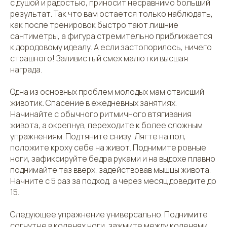
с душой и радостью, приносит несравнимо больший
результат. Так что вам остается только наблюдать,
как после тренировок быстро тают лишние
сантиметры, а фигура стремительно приближается
к дородовому идеалу. А если застопорилось, ничего
страшного! Заливистый смех малютки высшая
награда.
Одна из основных проблем молодых мам отвисший
животик. Спасение в ежедневных занятиях.
Начинайте с обычного ритмичного втягивания
живота, а окрепнув, переходите к более сложным
упражнениям. Подтяните снизу. Лягте на пол,
положите кроху себе на живот. Поднимите ровные
ноги, зафиксируйте бедра руками и на выдохе плавно
поднимайте таз вверх, задействовав мышцы живота.
Начните с 5 раз за подход, а через месяц доведите до
15.
Следующее упражнение универсально. Поднимите
согнутые в коленях ноги, зажмите между коленями