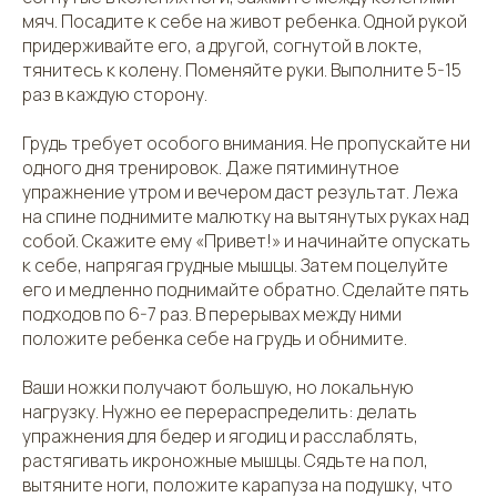
мяч. Посадите к себе на живот ребенка. Одной рукой
придерживайте его, а другой, согнутой в локте,
тянитесь к колену. Поменяйте руки. Выполните 5-15
раз в каждую сторону.
Грудь требует особого внимания. Не пропускайте ни
одного дня тренировок. Даже пятиминутное
упражнение утром и вечером даст результат. Лежа
на спине поднимите малютку на вытянутых руках над
собой. Скажите ему «Привет!» и начинайте опускать
к себе, напрягая грудные мышцы. Затем поцелуйте
его и медленно поднимайте обратно. Сделайте пять
подходов по 6-7 раз. В перерывах между ними
положите ребенка себе на грудь и обнимите.
Ваши ножки получают большую, но локальную
нагрузку. Нужно ее перераспределить: делать
упражнения для бедер и ягодиц и расслаблять,
растягивать икроножные мышцы. Сядьте на пол,
вытяните ноги, положите карапуза на подушку, что