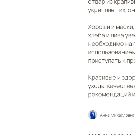
отвар из крапив
укрепляет их, о
Хороши и маски,
хлеба и пива ув
необходимо на п
использованием
приступать к пр
Красивые и здор
ухода, качеств
рекомендаций и
Анна Михайловна