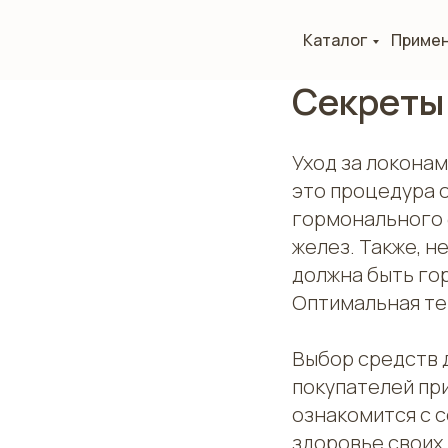
Каталог
Приме
Секреты
Уход за локонам
это процедура о
гормонального 
желез. Также, н
должна быть го
Оптимальная те
Выбор средств д
покупателей пр
ознакомится с с
здоровье своих 