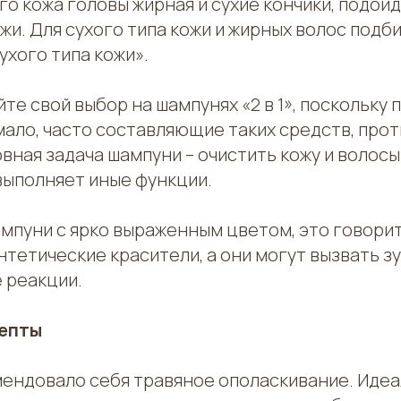
кого кожа головы жирная и сухие кончики, подой
жи. Для сухого типа кожи и жирных волос подб
ухого типа кожи».
те свой выбор на шампунях «2 в 1», поскольку 
мало, часто составляющие таких средств, про
овная задача шампуни – очистить кожу и волосы
выполняет иные функции.
мпуни с ярко выраженным цветом, это говорит 
тетические красители, а они могут вызвать з
 реакции.
епты
ендовало себя травяное ополаскивание. Иде