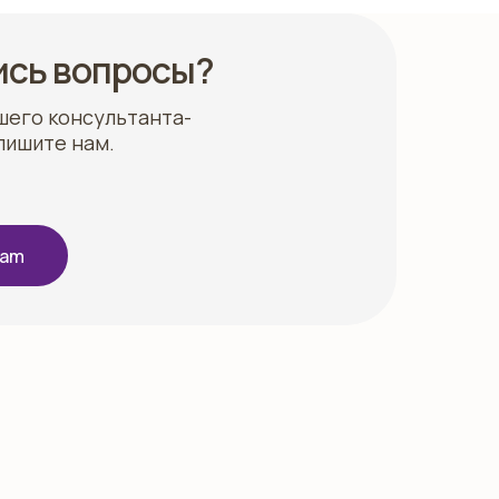
ись вопросы?
шего консультанта-
пишите нам.
ram