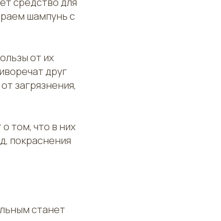
дет средство для
ираем шампунь с
пользы от их
тиворечат друг
 от загрязнения,
о том, что в них
уд, покраснения
альным станет