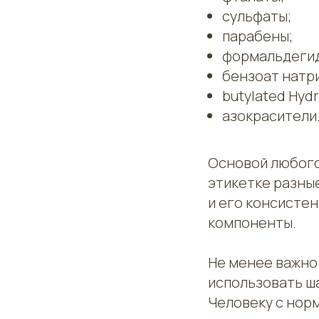
сульфаты;
парабены;
формальдеги
бензоат натри
butylated Hyd
азокрасители
Основой любого
этикетке разны
и его консисте
компоненты.
Не менее важно
использовать ша
Человеку с нор