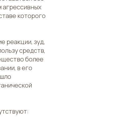
м агрессивных
оставе которого
 реакции, зуд,
пользу средств,
вещество более
ании, в его
ошло
ганической
утствуют: