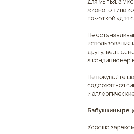
для мытья, а у 
жирного типа ко
пометкой «для с
Не останавливай
использования 
другу, ведь осн
а кондиционер 
Не покупайте ша
содержаться син
и аллергические
Бабушкины рец
Хорошо зареком