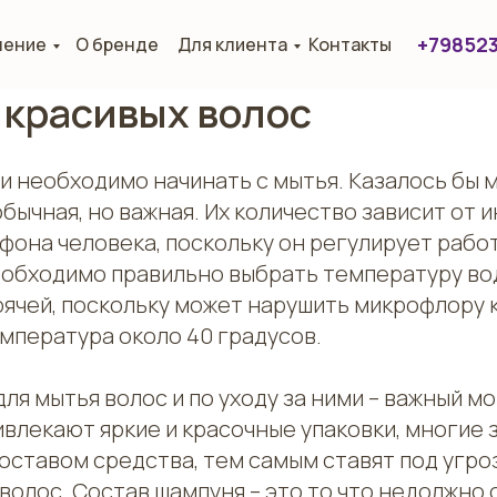
+79852
нение
О бренде
Для клиента
Контакты
 красивых волос
и необходимо начинать с мытья. Казалось бы 
бычная, но важная. Их количество зависит от
фона человека, поскольку он регулирует рабо
еобходимо правильно выбрать температуру вод
рячей, поскольку может нарушить микрофлору 
мпература около 40 градусов.
ля мытья волос и по уходу за ними – важный м
ивлекают яркие и красочные упаковки, многие
оставом средства, тем самым ставят под угроз
волос. Состав шампуня – это то что недолжно 