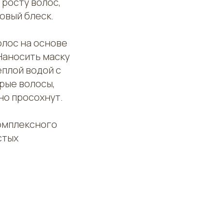
 росту волос,
ровый блеск.
олос на основе
 Наносить маску
еплой водой с
рые волосы,
но просохнут.
комплексного
стых