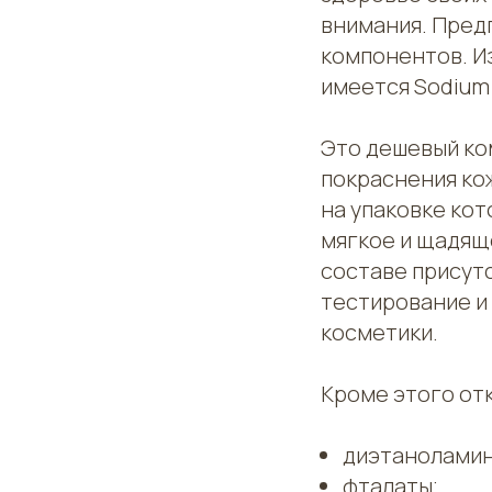
внимания. Пред
компонентов. Из
имеется Sodium L
Это дешевый ко
покраснения кож
на упаковке кот
мягкое и щадяще
составе присут
тестирование и
косметики.
Кроме этого отк
диэтаноламин
фталаты;