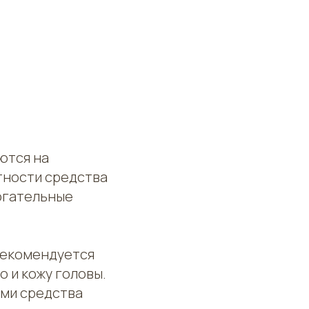
ются на
тности средства
могательные
 рекомендуется
о и кожу головы.
ыми средства