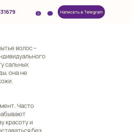
331679
Написать в Telegram
0
мытье волос –
 индивидуального
ту сальных
ы, она не
кожи.
омент. Часто
 забывают
у красоту и
оставаться без